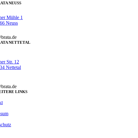
ATA NEUSS
her Mühle 1
66 Neuss
brata.de
ATA NETTETAL
er Str. 12
4 Nettetal
brata.de
ITERE LINKS
kt
ssum
schutz