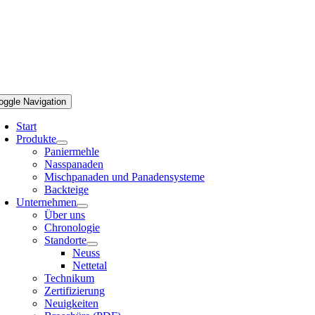
oggle Navigation
Start
Produkte
Paniermehle
Nasspanaden
Mischpanaden und Panadensysteme
Backteige
Unternehmen
Über uns
Chronologie
Standorte
Neuss
Nettetal
Technikum
Zertifizierung
Neuigkeiten