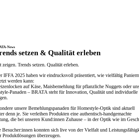
ATA-News
rends setzen & Qualität erleben
lt zeigen. Trends setzen. Qualität erleben.
r IFFA 2025 haben wir eindrucksvoll präsentiert, wie vielfältig Panier
etzt werden kann:
zenlocken auf Käse, Maisbemehlung für pflanzliche Nuggets oder un
yle-Panaden – BRATA steht für Innovation, Qualität und individuelle
gen.
ondere unsere Bemehlungspanaden für Homestyle-Optik sind aktuell
ter denn je. Sie verleihen Produkten eine authentisch-handgemachte
ng, die bei unseren Kund:innen Zuhause – in der Optik wie im Gesc
 Besucher:innen konnten sich live von der Vielfalt und Leistungsfähigk
r Produktlösungen überzeugen.