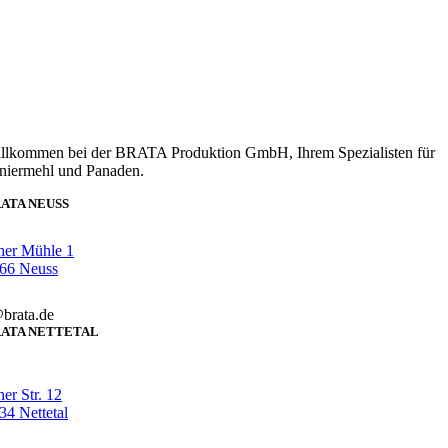
llkommen bei der BRATA Produktion GmbH, Ihrem Spezialisten für
niermehl und Panaden.
ATA NEUSS
her Mühle 1
66 Neuss
brata.de
ATA NETTETAL
er Str. 12
4 Nettetal