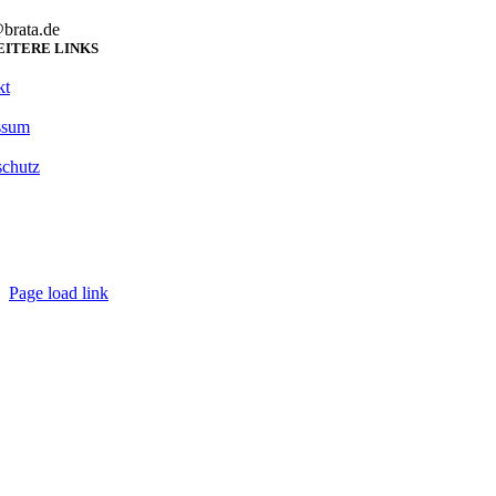
brata.de
ITERE LINKS
kt
ssum
schutz
Page load link