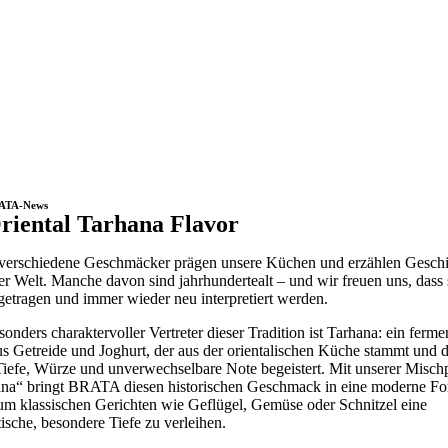
ATA-News
riental Tarhana Flavor
verschiedene Geschmäcker prägen unsere Küchen und erzählen Gesch
ler Welt. Manche davon sind jahrhundertealt – und wir freuen uns, dass 
getragen und immer wieder neu interpretiert werden.
sonders charaktervoller Vertreter dieser Tradition ist Tarhana: ein fermen
s Getreide und Joghurt, der aus der orientalischen Küche stammt und 
Tiefe, Würze und unverwechselbare Note begeistert. Mit unserer Misc
na“ bringt BRATA diesen historischen Geschmack in eine moderne F
 um klassischen Gerichten wie Geflügel, Gemüse oder Schnitzel eine
ische, besondere Tiefe zu verleihen.