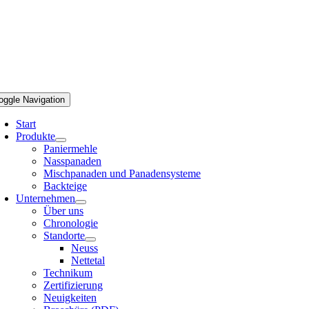
oggle Navigation
Start
Produkte
Paniermehle
Nasspanaden
Mischpanaden und Panadensysteme
Backteige
Unternehmen
Über uns
Chronologie
Standorte
Neuss
Nettetal
Technikum
Zertifizierung
Neuigkeiten