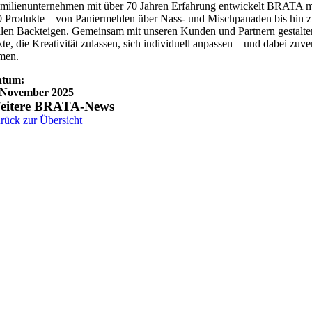
milienunternehmen mit über 70 Jahren Erfahrung entwickelt BRATA 
0 Produkte – von Paniermehlen über Nass- und Mischpanaden bis hin 
llen Backteigen. Gemeinsam mit unseren Kunden und Partnern gestalte
te, die Kreativität zulassen, sich individuell anpassen – und dabei zuve
men.
atum:
 November 2025
eitere BRATA-News
rück zur Übersicht