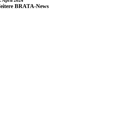
. April 2024
eitere BRATA-News