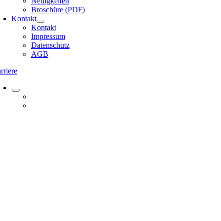
Neuigkeiten
Broschüre (PDF)
Kontakt
Kontakt
Impressum
Datenschutz
AGB
rriere