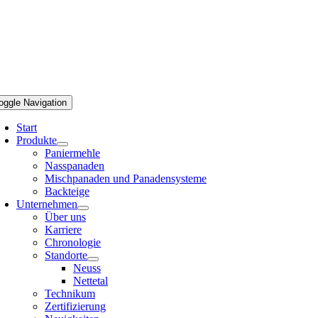
oggle Navigation
Start
Produkte
Paniermehle
Nasspanaden
Mischpanaden und Panadensysteme
Backteige
Unternehmen
Über uns
Karriere
Chronologie
Standorte
Neuss
Nettetal
Technikum
Zertifizierung