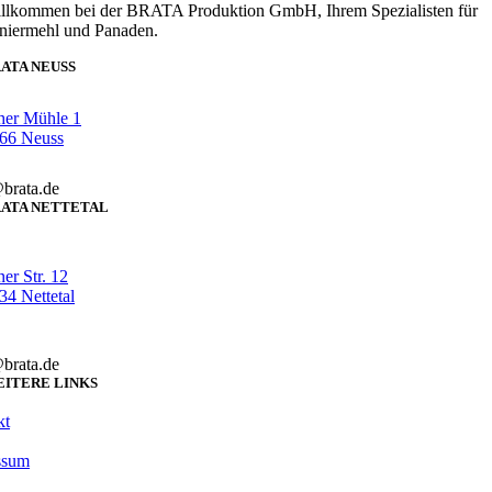
llkommen bei der BRATA Produktion GmbH, Ihrem Spezialisten für
niermehl und Panaden.
ATA NEUSS
her Mühle 1
66 Neuss
brata.de
ATA NETTETAL
er Str. 12
4 Nettetal
brata.de
ITERE LINKS
kt
ssum