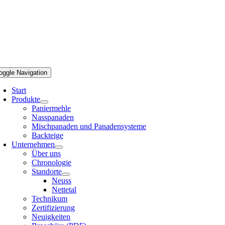
oggle Navigation
Start
Produkte
Paniermehle
Nasspanaden
Mischpanaden und Panadensysteme
Backteige
Unternehmen
Über uns
Chronologie
Standorte
Neuss
Nettetal
Technikum
Zertifizierung
Neuigkeiten