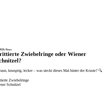
ATA-News
rittierte Zwiebelringe oder Wiener
chnitzel?
aun, knusprig, lecker – was steckt dieses Mal hinter der Kruste? 🔍
ttierte Zwiebelringe
ner Schnitzel