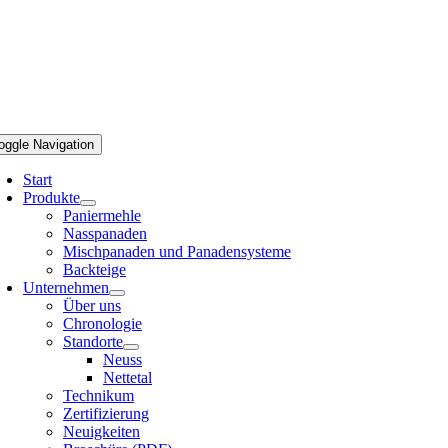
oggle Navigation
Start
Produkte
Paniermehle
Nasspanaden
Mischpanaden und Panadensysteme
Backteige
Unternehmen
Über uns
Chronologie
Standorte
Neuss
Nettetal
Technikum
Zertifizierung
Neuigkeiten