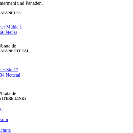
niermehl und Panaden.
ATA NEUSS
her Mühle 1
66 Neuss
brata.de
ATA NETTETAL
er Str. 12
4 Nettetal
brata.de
ITERE LINKS
kt
ssum
schutz