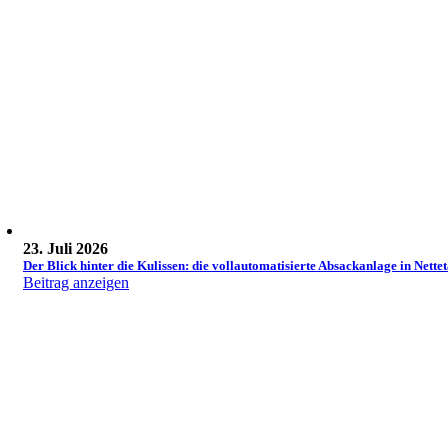
23. Juli 2026
Der Blick hinter die Kulissen: die vollautomatisierte Absackanlage in Nettet
Beitrag anzeigen