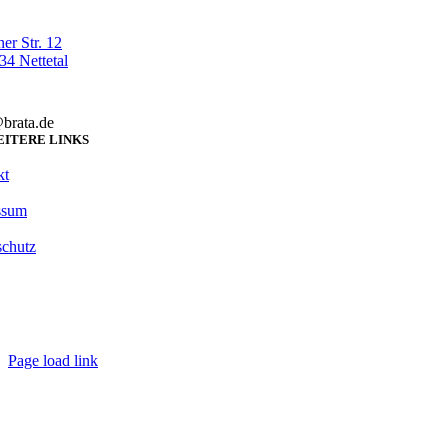
er Str. 12
4 Nettetal
brata.de
ITERE LINKS
kt
ssum
schutz
Page load link