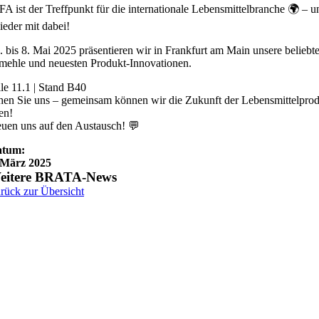
FA ist der Treffpunkt für die internationale Lebensmittelbranche 🌍 – u
ieder mit dabei!
 bis 8. Mai 2025 präsentieren wir in Frankfurt am Main unsere beliebt
mehle und neuesten Produkt-Innovationen.
le 11.1 | Stand B40
en Sie uns – gemeinsam können wir die Zukunft der Lebensmittelpro
en!
euen uns auf den Austausch! 💬
atum:
 März 2025
eitere BRATA-News
rück zur Übersicht