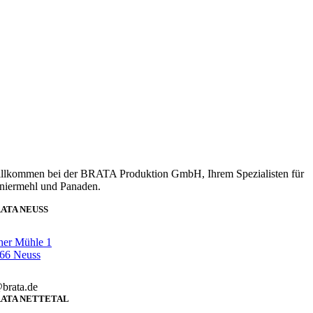
llkommen bei der BRATA Produktion GmbH, Ihrem Spezialisten für
niermehl und Panaden.
ATA NEUSS
her Mühle 1
66 Neuss
brata.de
ATA NETTETAL