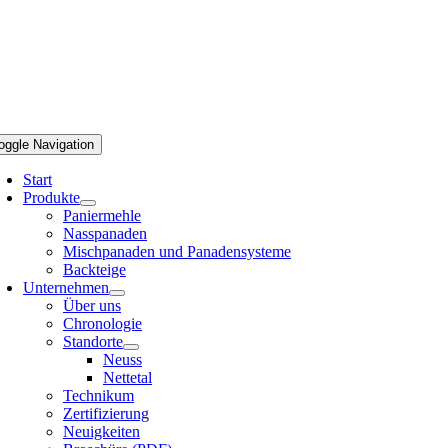
oggle Navigation
Start
Produkte
Paniermehle
Nasspanaden
Mischpanaden und Panadensysteme
Backteige
Unternehmen
Über uns
Chronologie
Standorte
Neuss
Nettetal
Technikum
Zertifizierung
Neuigkeiten