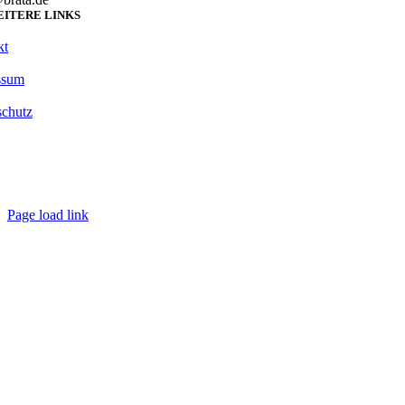
ITERE LINKS
kt
ssum
schutz
Page load link