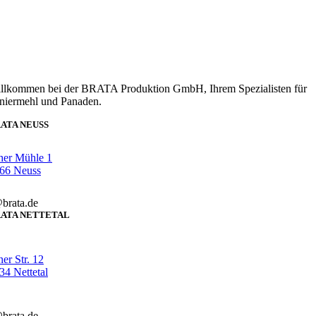
llkommen bei der BRATA Produktion GmbH, Ihrem Spezialisten für
niermehl und Panaden.
ATA NEUSS
her Mühle 1
66 Neuss
brata.de
ATA NETTETAL
er Str. 12
4 Nettetal
brata.de