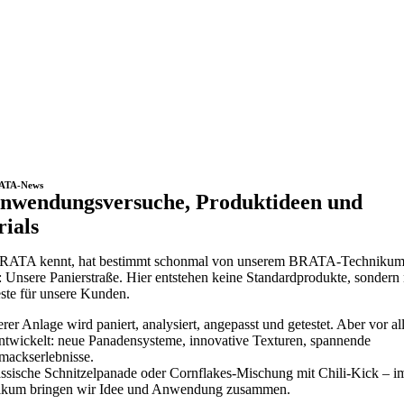
ATA-News
nwendungsversuche, Produktideen und
rials
RATA kennt, hat bestimmt schonmal von unserem BRATA-Techniku
: Unsere Panierstraße. Hier entstehen keine Standardprodukte, sondern
ste für unsere Kunden.
erer Anlage wird paniert, analysiert, angepasst und getestet. Aber vor a
ntwickelt: neue Panadensysteme, innovative Texturen, spannende
ackserlebnisse.
ssische Schnitzelpanade oder Cornflakes-Mischung mit Chili-Kick – i
ikum bringen wir Idee und Anwendung zusammen.