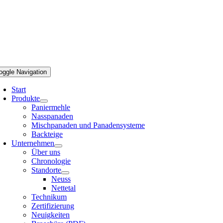
oggle Navigation
Start
Produkte
Paniermehle
Nasspanaden
Mischpanaden und Panadensysteme
Backteige
Unternehmen
Über uns
Chronologie
Standorte
Neuss
Nettetal
Technikum
Zertifizierung
Neuigkeiten